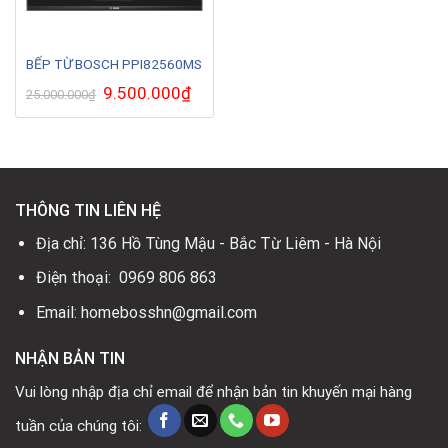
BẾP TỪ BOSCH PPI82560MS
Giá
9.500.000
₫
Giá
25.000.000
₫
gốc
hiện
là:
tại
25.000.000₫.
là:
9.500.000₫.
THÔNG TIN LIÊN HỆ
Địa chỉ: 136 Hồ Tùng Mậu - Bắc Từ Liêm - Hà Nội
Điện thoại: 0969 806 863
Email: homebosshn@gmail.com
NHẬN BẢN TIN
Vui lòng nhập địa chỉ email để nhận bản tin khuyến mại hàng
tuần của chúng tôi: