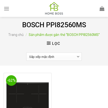
Skip
to
content
BOSCH PPI82560MS
Trang chủ
/
Sản phẩm được gắn thẻ “BOSCH PPI82560MS”
LỌC
-62%