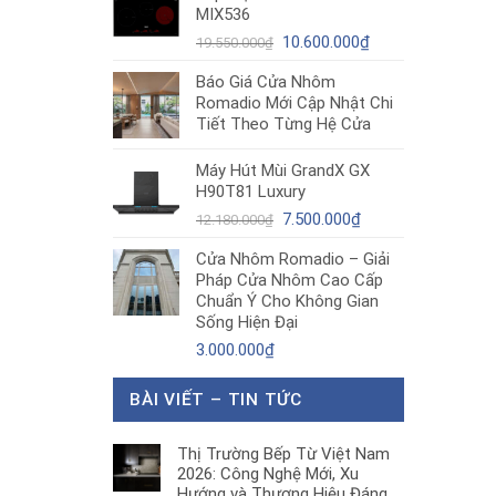
MIX536
8.680.000₫.
là:
Giá
5.200.000₫.
Giá
10.600.000
₫
19.550.000
₫
gốc
hiện
Báo Giá Cửa Nhôm
là:
tại
Romadio Mới Cập Nhật Chi
19.550.000₫.
là:
Tiết Theo Từng Hệ Cửa
10.600.000₫.
Máy Hút Mùi GrandX GX
H90T81 Luxury
Giá
Giá
7.500.000
₫
12.180.000
₫
gốc
hiện
Cửa Nhôm Romadio – Giải
là:
tại
Pháp Cửa Nhôm Cao Cấp
12.180.000₫.
là:
Chuẩn Ý Cho Không Gian
7.500.000₫.
Sống Hiện Đại
3.000.000
₫
BÀI VIẾT – TIN TỨC
Thị Trường Bếp Từ Việt Nam
2026: Công Nghệ Mới, Xu
Hướng và Thương Hiệu Đáng