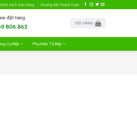
hính sách bán hàng
Hướng dẫn thanh toán
ine đặt hàng
GIỎ HÀNG
9 806 863
ụng Cụ Bếp
Phụ Kiện Tủ Bếp