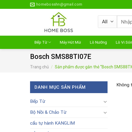
Skip
homebosshn@gmail.com
to
content
Tìm
kiếm:
Bếp Từ
Máy Hút Mùi
Lò Nướng
Lò Vi Só
Bosch SMS88TI07E
Trang chủ
/
Sản phẩm được gắn thẻ “Bosch SMS88TI
Không t
DANH MỤC SẢN PHẨM
Bếp Từ
Bộ Nồi & Chảo Từ
cẩu tự hành KANGLIM