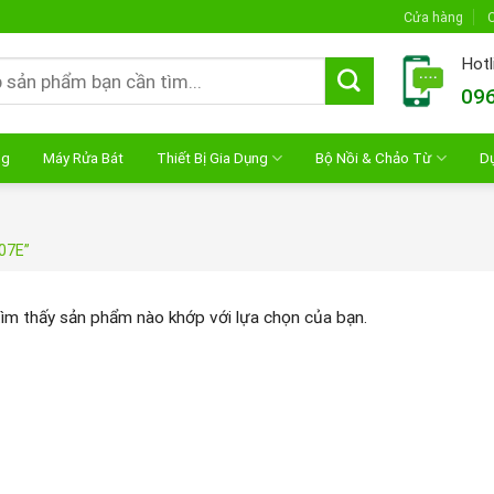
Cửa hàng
C
Hotl
096
ng
Máy Rửa Bát
Thiết Bị Gia Dụng
Bộ Nồi & Chảo Từ
D
07E”
ìm thấy sản phẩm nào khớp với lựa chọn của bạn.