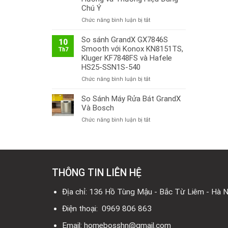
Chú Ý
ở
Chức năng bình luận bị tắt
Thị
Trường
So sánh GrandX GX7846S
10
Bếp
Smooth với Konox KN8151TS,
Th7
Từ
Kluger KF7848FS và Hafele
Việt
HS25-SSN1S-540
Nam
ở
Chức năng bình luận bị tắt
2026:
So
Công
sánh
So Sánh Máy Rửa Bát GrandX
Nghệ
GrandX
Mới,
Và Bosch
GX7846S
Xu
ở
Chức năng bình luận bị tắt
Smooth
Hướng
So
với
và
Sánh
Konox
Thương
Máy
KN8151TS,
Hiệu
Rửa
Kluger
Đáng
Bát
KF7848FS
Chú
THÔNG TIN LIÊN HỆ
GrandX
và
Ý
Và
Hafele
Bosch
Địa chỉ: 136 Hồ Tùng Mậu - Bắc Từ Liêm - Hà N
HS25-
SSN1S-
Điện thoại: 0969 806 863
540
Email: homebosshn@gmail.com