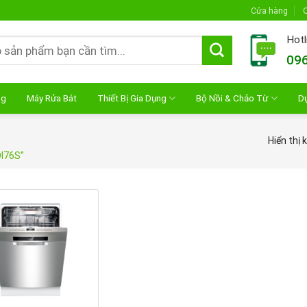
Cửa hàng
C
Hotl
096
ng
Máy Rửa Bát
Thiết Bị Gia Dụng
Bộ Nồi & Chảo Từ
D
Hiển thị 
I76S”