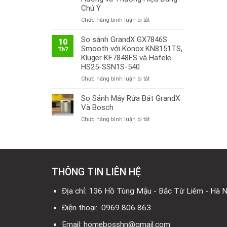
Chú Ý
ở
Chức năng bình luận bị tắt
Thị
Trường
So sánh GrandX GX7846S
10
Bếp
Smooth với Konox KN8151TS,
Th7
Từ
Kluger KF7848FS và Hafele
Việt
HS25-SSN1S-540
Nam
ở
Chức năng bình luận bị tắt
2026:
So
Công
sánh
So Sánh Máy Rửa Bát GrandX
Nghệ
GrandX
Mới,
Và Bosch
GX7846S
Xu
ở
Chức năng bình luận bị tắt
Smooth
Hướng
So
với
và
Sánh
Konox
Thương
Máy
KN8151TS,
Hiệu
Rửa
Kluger
Đáng
Bát
KF7848FS
Chú
THÔNG TIN LIÊN HỆ
GrandX
và
Ý
Và
Hafele
Bosch
Địa chỉ: 136 Hồ Tùng Mậu - Bắc Từ Liêm - Hà N
HS25-
SSN1S-
Điện thoại: 0969 806 863
540
Email: homebosshn@gmail.com