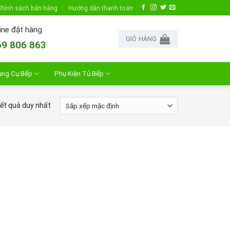
hính sách bán hàng
Hướng dẫn thanh toán
ine đặt hàng
GIỎ HÀNG
9 806 863
ụng Cụ Bếp
Phụ Kiện Tủ Bếp
kết quả duy nhất