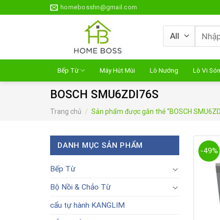
Skip
homebosshn@gmail.com
to
content
Tìm
kiếm:
Bếp Từ
Máy Hút Mùi
Lò Nướng
Lò Vi Só
BOSCH SMU6ZDI76S
Trang chủ
/
Sản phẩm được gắn thẻ “BOSCH SMU6ZD
DANH MỤC SẢN PHẨM
-49%
Bếp Từ
Bộ Nồi & Chảo Từ
cẩu tự hành KANGLIM