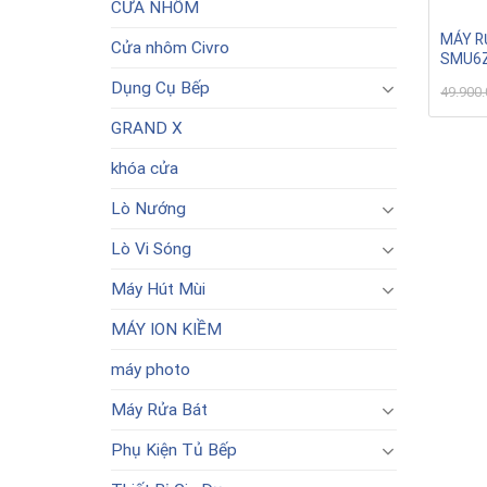
CỬA NHÔM
MÁY R
Cửa nhôm Civro
SMU6Z
Dụng Cụ Bếp
49.900
GRAND X
khóa cửa
Lò Nướng
Lò Vi Sóng
Máy Hút Mùi
MÁY ION KIỀM
máy photo
Máy Rửa Bát
Phụ Kiện Tủ Bếp