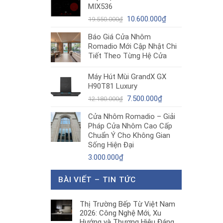
MIX536
8.680.000₫.
là:
Giá
5.200.000₫.
Giá
10.600.000
₫
19.550.000
₫
gốc
hiện
Báo Giá Cửa Nhôm
là:
tại
Romadio Mới Cập Nhật Chi
19.550.000₫.
là:
Tiết Theo Từng Hệ Cửa
10.600.000₫.
Máy Hút Mùi GrandX GX
H90T81 Luxury
Giá
Giá
7.500.000
₫
12.180.000
₫
gốc
hiện
Cửa Nhôm Romadio – Giải
là:
tại
Pháp Cửa Nhôm Cao Cấp
12.180.000₫.
là:
Chuẩn Ý Cho Không Gian
7.500.000₫.
Sống Hiện Đại
3.000.000
₫
BÀI VIẾT – TIN TỨC
Thị Trường Bếp Từ Việt Nam
2026: Công Nghệ Mới, Xu
Hướng và Thương Hiệu Đáng