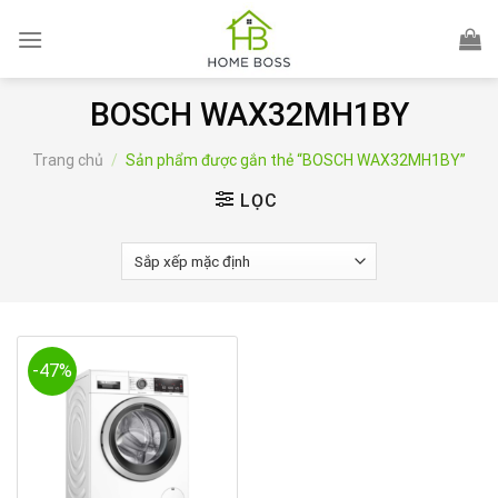
Skip
to
content
BOSCH WAX32MH1BY
Trang chủ
/
Sản phẩm được gắn thẻ “BOSCH WAX32MH1BY”
LỌC
-47%