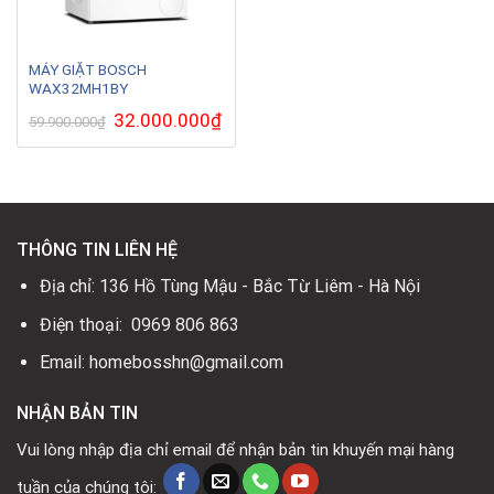
MÁY GIẶT BOSCH
WAX32MH1BY
Giá
32.000.000
₫
Giá
59.900.000
₫
gốc
hiện
là:
tại
59.900.000₫.
là:
32.000.000₫.
THÔNG TIN LIÊN HỆ
Địa chỉ: 136 Hồ Tùng Mậu - Bắc Từ Liêm - Hà Nội
Điện thoại: 0969 806 863
Email: homebosshn@gmail.com
NHẬN BẢN TIN
Vui lòng nhập địa chỉ email để nhận bản tin khuyến mại hàng
tuần của chúng tôi: