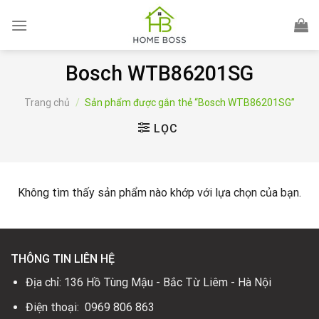
Skip
to
content
Bosch WTB86201SG
Trang chủ
/
Sản phẩm được gắn thẻ “Bosch WTB86201SG”
LỌC
Không tìm thấy sản phẩm nào khớp với lựa chọn của bạn.
THÔNG TIN LIÊN HỆ
Địa chỉ: 136 Hồ Tùng Mậu - Bắc Từ Liêm - Hà Nội
Điện thoại: 0969 806 863