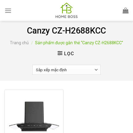
Skip
to
content
Canzy CZ-H2688KCC
Trang chủ
/
Sản phẩm được gắn thẻ “Canzy CZ-H2688KCC”
LỌC