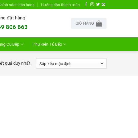
hính sách bán hàng
Hướng dẫn thanh toán
ine đặt hàng
GIỎ HÀNG
9 806 863
ụng Cụ Bếp
Phụ Kiện Tủ Bếp
kết quả duy nhất