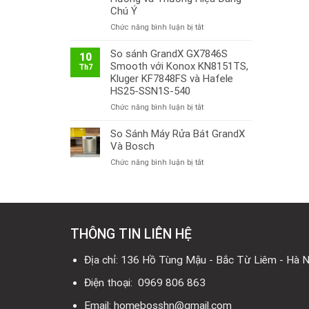
Chú Ý
ở
Chức năng bình luận bị tắt
Thị
Trường
So sánh GrandX GX7846S
10
Bếp
Smooth với Konox KN8151TS,
Th7
Từ
Kluger KF7848FS và Hafele
Việt
HS25-SSN1S-540
Nam
ở
Chức năng bình luận bị tắt
2026:
So
Công
sánh
So Sánh Máy Rửa Bát GrandX
Nghệ
GrandX
Mới,
Và Bosch
GX7846S
Xu
ở
Chức năng bình luận bị tắt
Smooth
Hướng
So
với
và
Sánh
Konox
Thương
Máy
KN8151TS,
Hiệu
Rửa
Kluger
Đáng
Bát
KF7848FS
Chú
THÔNG TIN LIÊN HỆ
GrandX
và
Ý
Và
Hafele
Bosch
Địa chỉ: 136 Hồ Tùng Mậu - Bắc Từ Liêm - Hà N
HS25-
SSN1S-
Điện thoại: 0969 806 863
540
Email: homebosshn@gmail.com