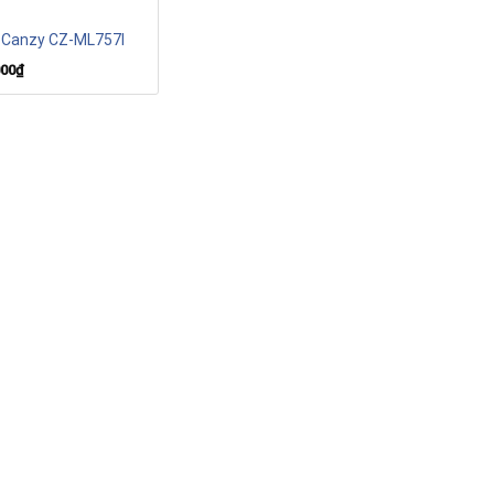
 Canzy CZ-ML757I
000
₫