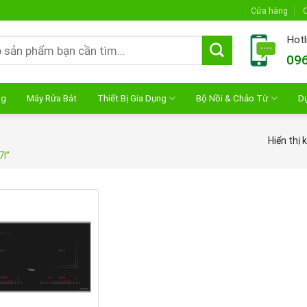
Cửa hàng
C
Hotl
096
ng
Máy Rửa Bát
Thiết Bị Gia Dụng
Bộ Nồi & Chảo Từ
D
Hiển thị 
7I”