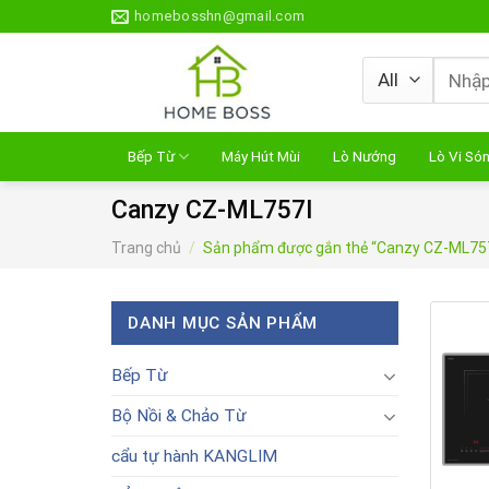
Skip
homebosshn@gmail.com
to
content
Tìm
kiếm:
Bếp Từ
Máy Hút Mùi
Lò Nướng
Lò Vi Só
Canzy CZ-ML757I
Trang chủ
/
Sản phẩm được gắn thẻ “Canzy CZ-ML75
DANH MỤC SẢN PHẨM
Bếp Từ
Bộ Nồi & Chảo Từ
cẩu tự hành KANGLIM