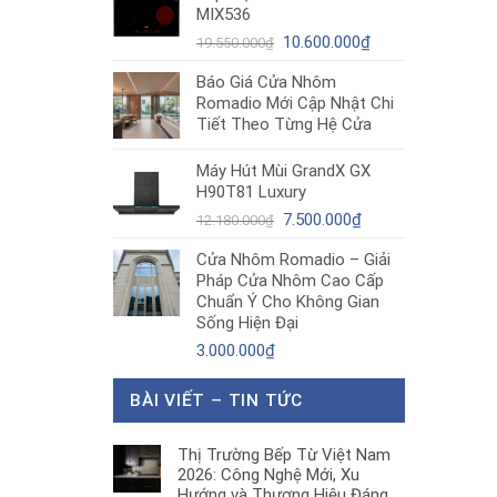
MIX536
8.680.000₫.
là:
Giá
5.200.000₫.
Giá
10.600.000
₫
19.550.000
₫
gốc
hiện
Báo Giá Cửa Nhôm
là:
tại
Romadio Mới Cập Nhật Chi
19.550.000₫.
là:
Tiết Theo Từng Hệ Cửa
10.600.000₫.
Máy Hút Mùi GrandX GX
H90T81 Luxury
Giá
Giá
7.500.000
₫
12.180.000
₫
gốc
hiện
Cửa Nhôm Romadio – Giải
là:
tại
Pháp Cửa Nhôm Cao Cấp
12.180.000₫.
là:
Chuẩn Ý Cho Không Gian
7.500.000₫.
Sống Hiện Đại
3.000.000
₫
BÀI VIẾT – TIN TỨC
Thị Trường Bếp Từ Việt Nam
2026: Công Nghệ Mới, Xu
Hướng và Thương Hiệu Đáng