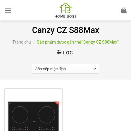
Skip
to
content
Canzy CZ S88Max
Trang chủ
/
Sản phẩm được gắn thẻ “Canzy CZ S88Max”
LỌC