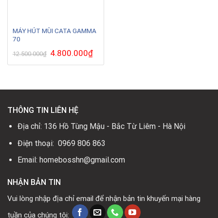
MÁY HÚT MÙI CATA GAMMA
70
Giá
4.800.000
₫
Giá
12.500.000
₫
gốc
hiện
là:
tại
12.500.000₫.
là:
4.800.000₫.
THÔNG TIN LIÊN HỆ
Địa chỉ: 136 Hồ Tùng Mậu - Bắc Từ Liêm - Hà Nội
Điện thoại: 0969 806 863
Email: homebosshn@gmail.com
NHẬN BẢN TIN
Vui lòng nhập địa chỉ email để nhận bản tin khuyến mại hàng
tuần của chúng tôi: