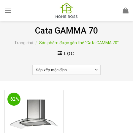
Skip
to
content
Cata GAMMA 70
Trang chủ
/
Sản phẩm được gắn thẻ “Cata GAMMA 70”
LỌC
-62%