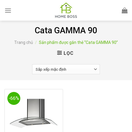
Skip
to
content
Cata GAMMA 90
Trang chủ
/
Sản phẩm được gắn thẻ “Cata GAMMA 90”
LỌC
-66%