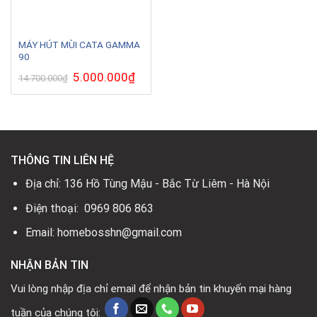
MÁY HÚT MÙI CATA GAMMA
90
Giá
5.000.000
₫
Giá
14.700.000
₫
gốc
hiện
là:
tại
14.700.000₫.
là:
5.000.000₫.
THÔNG TIN LIÊN HỆ
Địa chỉ: 136 Hồ Tùng Mậu - Bắc Từ Liêm - Hà Nội
Điện thoại: 0969 806 863
Email: homebosshn@gmail.com
NHẬN BẢN TIN
Vui lòng nhập địa chỉ email để nhận bản tin khuyến mại hàng
tuần của chúng tôi: