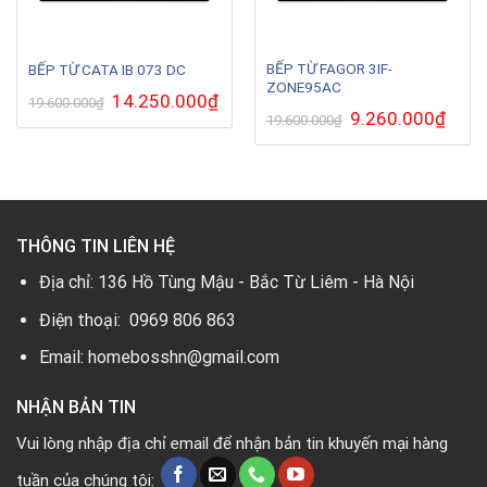
BẾP TỪ FAGOR 3IF-
BẾP TỪ CATA IB 073 DC
ZONE95AC
Giá
14.250.000
₫
Giá
19.600.000
₫
gốc
hiện
Giá
9.260.000
₫
Giá
19.600.000
₫
là:
tại
gốc
hiện
19.600.000₫.
là:
là:
tại
14.250.000₫.
19.600.000₫.
là:
9.260.
THÔNG TIN LIÊN HỆ
Địa chỉ: 136 Hồ Tùng Mậu - Bắc Từ Liêm - Hà Nội
Điện thoại: 0969 806 863
Email: homebosshn@gmail.com
NHẬN BẢN TIN
Vui lòng nhập địa chỉ email để nhận bản tin khuyến mại hàng
tuần của chúng tôi: