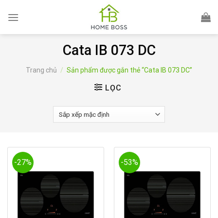
Skip
to
content
Cata IB 073 DC
Trang chủ
/
Sản phẩm được gắn thẻ “Cata IB 073 DC”
LỌC
-27%
-53%