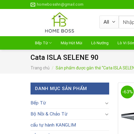
Skip
homebosshn@gmail.com
to
content
Tìm
kiếm:
Bếp Từ
Máy Hút Mùi
Lò Nướng
Lò Vi Só
Cata ISLA SELENE 90
Trang chủ
/
Sản phẩm được gắn thẻ “Cata ISLA SELE
DANH MỤC SẢN PHẨM
-63%
Bếp Từ
Bộ Nồi & Chảo Từ
cẩu tự hành KANGLIM