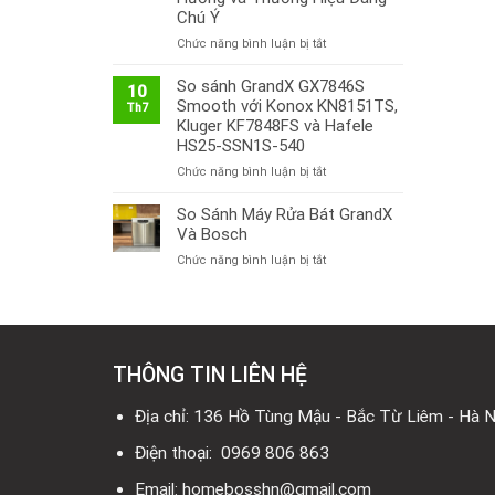
Chú Ý
ở
Chức năng bình luận bị tắt
Thị
Trường
So sánh GrandX GX7846S
10
Bếp
Smooth với Konox KN8151TS,
Th7
Từ
Kluger KF7848FS và Hafele
Việt
HS25-SSN1S-540
Nam
ở
Chức năng bình luận bị tắt
2026:
So
Công
sánh
So Sánh Máy Rửa Bát GrandX
Nghệ
GrandX
Mới,
Và Bosch
GX7846S
Xu
ở
Chức năng bình luận bị tắt
Smooth
Hướng
So
với
và
Sánh
Konox
Thương
Máy
KN8151TS,
Hiệu
Rửa
Kluger
Đáng
Bát
KF7848FS
Chú
THÔNG TIN LIÊN HỆ
GrandX
và
Ý
Và
Hafele
Bosch
Địa chỉ: 136 Hồ Tùng Mậu - Bắc Từ Liêm - Hà N
HS25-
SSN1S-
Điện thoại: 0969 806 863
540
Email: homebosshn@gmail.com