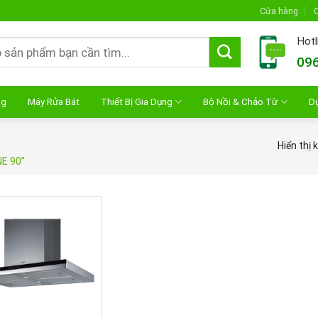
Cửa hàng
C
Hotl
096
ng
Máy Rửa Bát
Thiết Bị Gia Dụng
Bộ Nồi & Chảo Từ
D
Hiển thị 
NE 90”