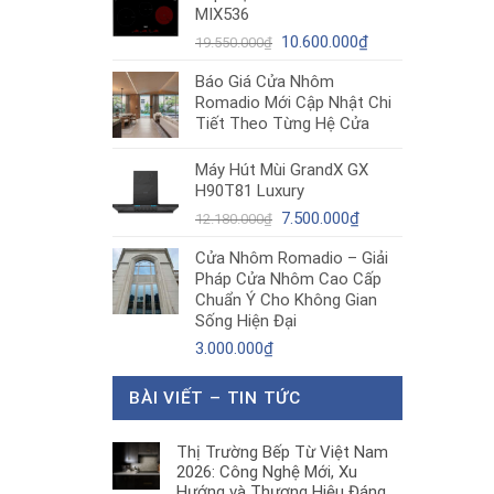
MIX536
8.680.000₫.
là:
Giá
5.200.000₫.
Giá
10.600.000
₫
19.550.000
₫
gốc
hiện
Báo Giá Cửa Nhôm
là:
tại
Romadio Mới Cập Nhật Chi
19.550.000₫.
là:
Tiết Theo Từng Hệ Cửa
10.600.000₫.
Máy Hút Mùi GrandX GX
H90T81 Luxury
Giá
Giá
7.500.000
₫
12.180.000
₫
gốc
hiện
Cửa Nhôm Romadio – Giải
là:
tại
Pháp Cửa Nhôm Cao Cấp
12.180.000₫.
là:
Chuẩn Ý Cho Không Gian
7.500.000₫.
Sống Hiện Đại
3.000.000
₫
BÀI VIẾT – TIN TỨC
Thị Trường Bếp Từ Việt Nam
2026: Công Nghệ Mới, Xu
Hướng và Thương Hiệu Đáng