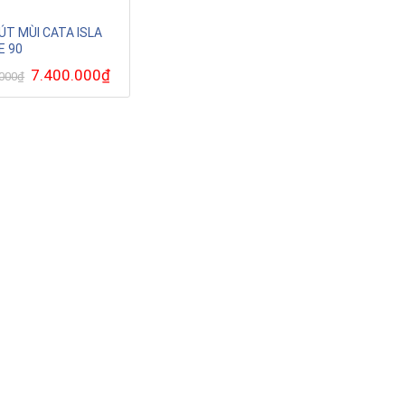
ÚT MÙI CATA ISLA
E 90
Giá
7.400.000
₫
Giá
.000
₫
gốc
hiện
là:
tại
20.000.000₫.
là:
7.400.000₫.