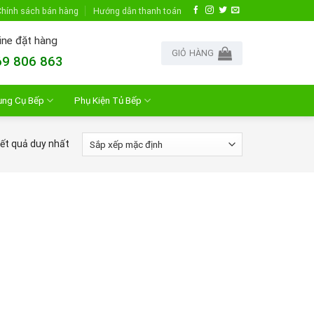
hính sách bán hàng
Hướng dẫn thanh toán
ine đặt hàng
GIỎ HÀNG
9 806 863
ụng Cụ Bếp
Phụ Kiện Tủ Bếp
kết quả duy nhất