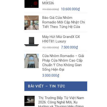
MIX536
8.680.000₫.
là:
Giá
5.200.000₫.
Giá
10.600.000
₫
19.550.000
₫
gốc
hiện
Báo Giá Cửa Nhôm
là:
tại
Romadio Mới Cập Nhật Chi
19.550.000₫.
là:
Tiết Theo Từng Hệ Cửa
10.600.000₫.
Máy Hút Mùi GrandX GX
H90T81 Luxury
Giá
Giá
7.500.000
₫
12.180.000
₫
gốc
hiện
Cửa Nhôm Romadio – Giải
là:
tại
Pháp Cửa Nhôm Cao Cấp
12.180.000₫.
là:
Chuẩn Ý Cho Không Gian
7.500.000₫.
Sống Hiện Đại
3.000.000
₫
BÀI VIẾT – TIN TỨC
Thị Trường Bếp Từ Việt Nam
2026: Công Nghệ Mới, Xu
Hướng và Thương Hiệu Đáng