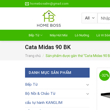
Skip
homebosshn@gmail.com
to
content
Tìm
kiếm:
Bếp Từ
Máy Hút Mùi
Lò Nướng
Lò Vi Só
Cata Midas 90 BK
Trang chủ
/
Sản phẩm được gắn thẻ “Cata Midas 90 B
DANH MỤC SẢN PHẨM
-32%
Bếp Từ
Bộ Nồi & Chảo Từ
cẩu tự hành KANGLIM