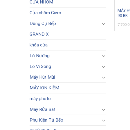
CỬA NHÔM
MÁY H
Cửa nhôm Civro
90 BK
Dụng Cụ Bếp
7.700.
GRAND X
khóa cửa
Lò Nướng
Lò Vi Sóng
Máy Hút Mùi
MÁY ION KIỀM
máy photo
Máy Rửa Bát
Phụ Kiện Tủ Bếp