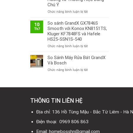
Chú Ý
ở
Chức năng bình luận bị tắt
Thị
Trường
So sánh GrandX GX7846S
10
Bếp
Smooth với Konox KN8151TS,
Th7
Từ
Kluger KF7848FS và Hafele
Việt
HS25-SSN1S-540
Nam
ở
Chức năng bình luận bị tắt
2026:
So
Công
sánh
So Sánh Máy Rửa Bát GrandX
Nghệ
GrandX
Mới,
Và Bosch
GX7846S
Xu
ở
Chức năng bình luận bị tắt
Smooth
Hướng
So
với
và
Sánh
Konox
Thương
Máy
KN8151TS,
Hiệu
Rửa
Kluger
Đáng
Bát
KF7848FS
Chú
THÔNG TIN LIÊN HỆ
GrandX
và
Ý
Và
Hafele
Bosch
Địa chỉ: 136 Hồ Tùng Mậu - Bắc Từ Liêm - Hà N
HS25-
SSN1S-
Điện thoại: 0969 806 863
540
Email: homebosshn@gmail.com