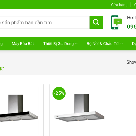
Cửa hàng
C
Hotl
096
ng
Máy Rửa Bát
Thiết Bị Gia Dụng
Bộ Nồi & Chảo Từ
D
Showi
K”
-25%