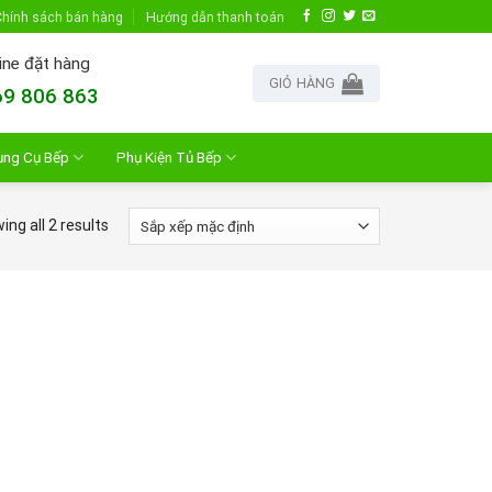
hính sách bán hàng
Hướng dẫn thanh toán
ine đặt hàng
GIỎ HÀNG
9 806 863
ụng Cụ Bếp
Phụ Kiện Tủ Bếp
ng all 2 results