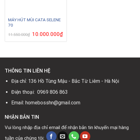
MÁY HÚT MÙI CATA SELENE
70
Giá
10.000.000
₫
Giá
11.550.000
₫
gốc
hiện
là:
tại
11.550.000₫.
là:
10.000.000₫.
THÔNG TIN LIÊN HỆ
Địa chỉ: 136 Hồ Tùng Mậu - Bắc Từ Liêm - Hà Nội
Điện thoại: 0969 806 863
Email: homebosshn@gmail.com
NHẬN BẢN TIN
Vui lòng nhập địa chỉ email để nhận bản tin khuyến mại hàng
tuần của chúng tôi: