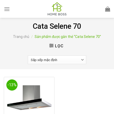
Skip
to
content
Cata Selene 70
Trang chủ
/
Sản phẩm được gắn thẻ “Cata Selene 70”
LỌC
-13%