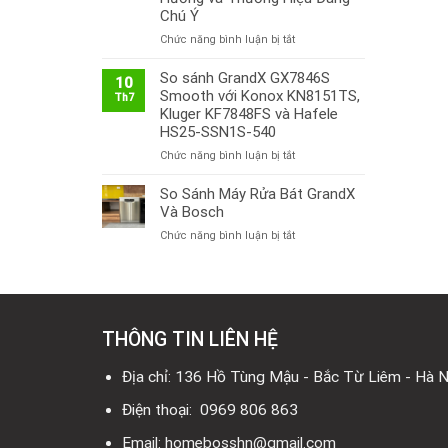
Chú Ý
ở
Chức năng bình luận bị tắt
Thị
Trường
So sánh GrandX GX7846S
10
Bếp
Smooth với Konox KN8151TS,
Th7
Từ
Kluger KF7848FS và Hafele
Việt
HS25-SSN1S-540
Nam
ở
Chức năng bình luận bị tắt
2026:
So
Công
sánh
So Sánh Máy Rửa Bát GrandX
Nghệ
GrandX
Mới,
Và Bosch
GX7846S
Xu
ở
Chức năng bình luận bị tắt
Smooth
Hướng
So
với
và
Sánh
Konox
Thương
Máy
KN8151TS,
Hiệu
Rửa
Kluger
Đáng
Bát
KF7848FS
Chú
THÔNG TIN LIÊN HỆ
GrandX
và
Ý
Và
Hafele
Bosch
Địa chỉ: 136 Hồ Tùng Mậu - Bắc Từ Liêm - Hà N
HS25-
SSN1S-
Điện thoại: 0969 806 863
540
Email: homebosshn@gmail.com