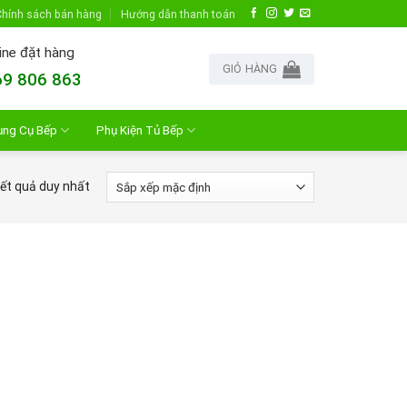
hính sách bán hàng
Hướng dẫn thanh toán
ine đặt hàng
GIỎ HÀNG
9 806 863
ụng Cụ Bếp
Phụ Kiện Tủ Bếp
kết quả duy nhất