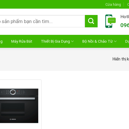
Cửa hàng
C
Hotl
096
ng
Máy Rửa Bát
Thiết Bị Gia Dụng
Bộ Nồi & Chảo Từ
D
Hiển thị 