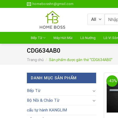
Skip
homebosshn@gmail.com
to
content
Tìm
kiếm:
Bếp Từ
Máy Hút Mùi
Lò Nướng
Lò Vi Só
CDG634AB0
Trang chủ
/
Sản phẩm được gắn thẻ “CDG634AB0”
DANH MỤC SẢN PHẨM
-43%
Bếp Từ
Bộ Nồi & Chảo Từ
cẩu tự hành KANGLIM