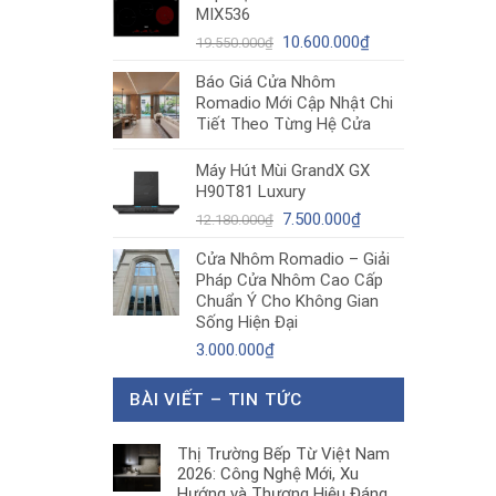
MIX536
8.680.000₫.
là:
Giá
5.200.000₫.
Giá
10.600.000
₫
19.550.000
₫
gốc
hiện
Báo Giá Cửa Nhôm
là:
tại
Romadio Mới Cập Nhật Chi
19.550.000₫.
là:
Tiết Theo Từng Hệ Cửa
10.600.000₫.
Máy Hút Mùi GrandX GX
H90T81 Luxury
Giá
Giá
7.500.000
₫
12.180.000
₫
gốc
hiện
Cửa Nhôm Romadio – Giải
là:
tại
Pháp Cửa Nhôm Cao Cấp
12.180.000₫.
là:
Chuẩn Ý Cho Không Gian
7.500.000₫.
Sống Hiện Đại
3.000.000
₫
BÀI VIẾT – TIN TỨC
Thị Trường Bếp Từ Việt Nam
2026: Công Nghệ Mới, Xu
Hướng và Thương Hiệu Đáng