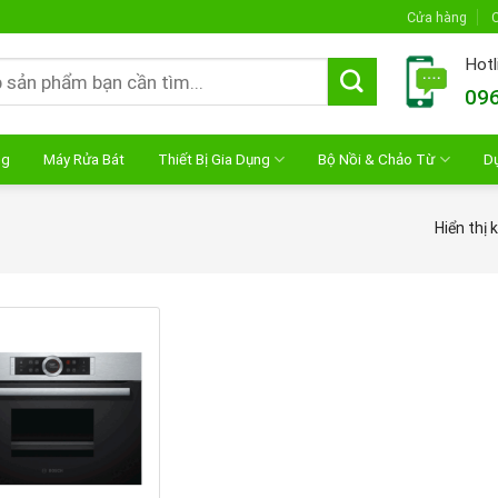
Cửa hàng
C
Hotl
096
ng
Máy Rửa Bát
Thiết Bị Gia Dụng
Bộ Nồi & Chảo Từ
D
Hiển thị 