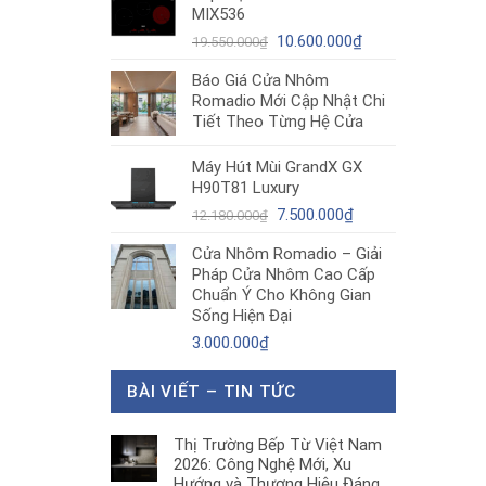
MIX536
8.680.000₫.
là:
Giá
5.200.000₫.
Giá
10.600.000
₫
19.550.000
₫
gốc
hiện
Báo Giá Cửa Nhôm
là:
tại
Romadio Mới Cập Nhật Chi
19.550.000₫.
là:
Tiết Theo Từng Hệ Cửa
10.600.000₫.
Máy Hút Mùi GrandX GX
H90T81 Luxury
Giá
Giá
7.500.000
₫
12.180.000
₫
gốc
hiện
Cửa Nhôm Romadio – Giải
là:
tại
Pháp Cửa Nhôm Cao Cấp
12.180.000₫.
là:
Chuẩn Ý Cho Không Gian
7.500.000₫.
Sống Hiện Đại
3.000.000
₫
BÀI VIẾT – TIN TỨC
Thị Trường Bếp Từ Việt Nam
2026: Công Nghệ Mới, Xu
Hướng và Thương Hiệu Đáng