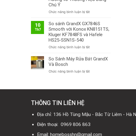
Chú Ý
ở
Chức năng bình luận bị tắt
Thị
Trường
So sánh GrandX GX7846S
10
Bếp
Smooth với Konox KN8151TS,
Th7
Từ
Kluger KF7848FS và Hafele
Việt
HS25-SSN1S-540
Nam
ở
Chức năng bình luận bị tắt
2026:
So
Công
sánh
So Sánh Máy Rửa Bát GrandX
Nghệ
GrandX
Mới,
Và Bosch
GX7846S
Xu
ở
Chức năng bình luận bị tắt
Smooth
Hướng
So
với
và
Sánh
Konox
Thương
Máy
KN8151TS,
Hiệu
Rửa
Kluger
Đáng
Bát
KF7848FS
Chú
THÔNG TIN LIÊN HỆ
GrandX
và
Ý
Và
Hafele
Bosch
Địa chỉ: 136 Hồ Tùng Mậu - Bắc Từ Liêm - Hà N
HS25-
SSN1S-
Điện thoại: 0969 806 863
540
Email: homebosshn@gmail.com