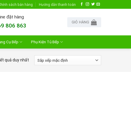
hính sách bán hàng
Hướng dẫn thanh toán
ine đặt hàng
GIỎ HÀNG
9 806 863
ụng Cụ Bếp
Phụ Kiện Tủ Bếp
kết quả duy nhất