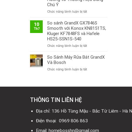
Chú Ý
ở
Chức năng bình luận bị tắt
Thị
Trường
So sánh GrandX GX7846S
10
Bếp
Smooth với Konox KN8151TS,
Th7
Từ
Kluger KF7848FS và Hafele
Việt
HS25-SSN1S-540
Nam
ở
Chức năng bình luận bị tắt
2026:
So
Công
sánh
So Sánh Máy Rửa Bát GrandX
Nghệ
GrandX
Mới,
Và Bosch
GX7846S
Xu
ở
Chức năng bình luận bị tắt
Smooth
Hướng
So
với
và
Sánh
Konox
Thương
Máy
KN8151TS,
Hiệu
Rửa
Kluger
Đáng
Bát
KF7848FS
Chú
THÔNG TIN LIÊN HỆ
GrandX
và
Ý
Và
Hafele
Bosch
Địa chỉ: 136 Hồ Tùng Mậu - Bắc Từ Liêm - Hà N
HS25-
SSN1S-
Điện thoại: 0969 806 863
540
Email: homebosshn@gmail.com