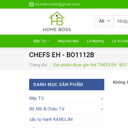
Skip
homebosshn@gmail.com
to
content
Tìm
kiếm:
Bếp Từ
Máy Hút Mùi
Lò Nướng
Lò Vi Só
CHEFS EH - BO1112B
Trang chủ
/
Sản phẩm được gắn thẻ “CHEFS EH - BO1
Không t
DANH MỤC SẢN PHẨM
Bếp Từ
Bộ Nồi & Chảo Từ
cẩu tự hành KANGLIM