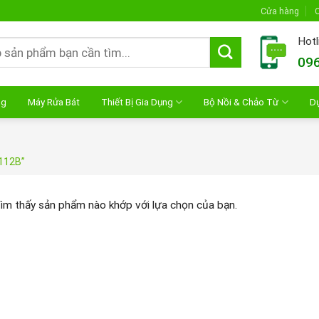
Cửa hàng
C
Hotl
096
ng
Máy Rửa Bát
Thiết Bị Gia Dụng
Bộ Nồi & Chảo Từ
D
112B”
ìm thấy sản phẩm nào khớp với lựa chọn của bạn.