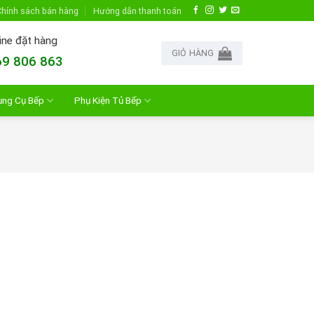
hính sách bán hàng
Hướng dẫn thanh toán
ine đặt hàng
GIỎ HÀNG
9 806 863
ụng Cụ Bếp
Phụ Kiện Tủ Bếp