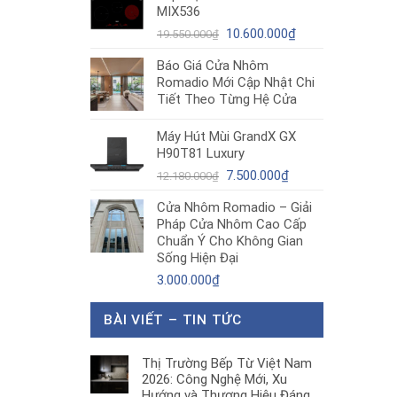
MIX536
8.680.000₫.
là:
Giá
5.200.000₫.
Giá
10.600.000
₫
19.550.000
₫
gốc
hiện
Báo Giá Cửa Nhôm
là:
tại
Romadio Mới Cập Nhật Chi
19.550.000₫.
là:
Tiết Theo Từng Hệ Cửa
10.600.000₫.
Máy Hút Mùi GrandX GX
H90T81 Luxury
Giá
Giá
7.500.000
₫
12.180.000
₫
gốc
hiện
Cửa Nhôm Romadio – Giải
là:
tại
Pháp Cửa Nhôm Cao Cấp
12.180.000₫.
là:
Chuẩn Ý Cho Không Gian
7.500.000₫.
Sống Hiện Đại
3.000.000
₫
BÀI VIẾT – TIN TỨC
Thị Trường Bếp Từ Việt Nam
2026: Công Nghệ Mới, Xu
Hướng và Thương Hiệu Đáng