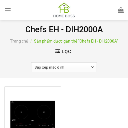
Skip
to
content
Chefs EH - DIH2000A
Trang chủ
/
Sản phẩm được gắn thẻ “Chefs EH - DIH2000A”
LỌC