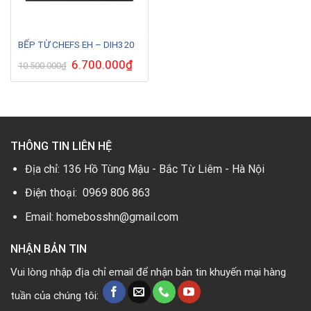
BẾP TỪ CHEFS EH – DIH320
Giá
6.700.000
₫
Giá
10.500.000
₫
gốc
hiện
là:
tại
10.500.000₫.
là:
6.700.000₫.
THÔNG TIN LIÊN HỆ
Địa chỉ: 136 Hồ Tùng Mậu - Bắc Từ Liêm - Hà Nội
Điện thoại: 0969 806 863
Email: homebosshn@gmail.com
NHẬN BẢN TIN
Vui lòng nhập địa chỉ email để nhận bản tin khuyến mại hàng
tuần của chúng tôi: