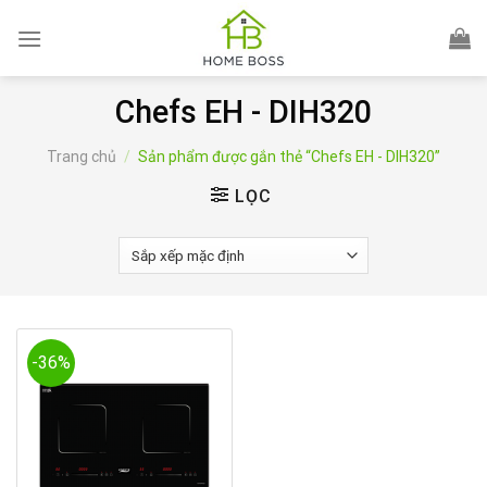
Skip
to
content
Chefs EH - DIH320
Trang chủ
/
Sản phẩm được gắn thẻ “Chefs EH - DIH320”
LỌC
-36%