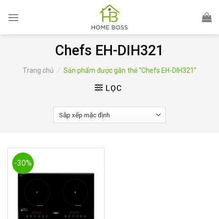
Skip
to
content
Chefs EH-DIH321
Trang chủ
/
Sản phẩm được gắn thẻ “Chefs EH-DIH321”
LỌC
-30%