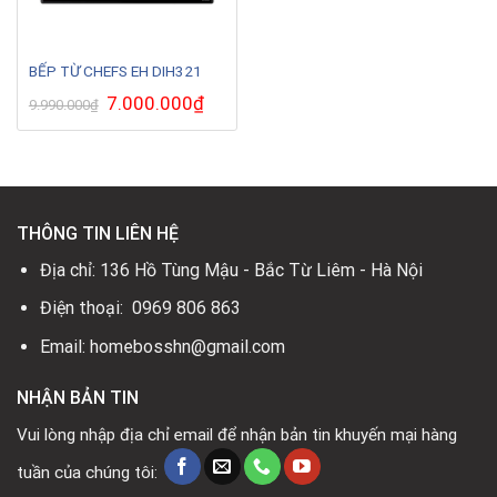
BẾP TỪ CHEFS EH DIH321
Giá
7.000.000
₫
Giá
9.990.000
₫
gốc
hiện
là:
tại
9.990.000₫.
là:
7.000.000₫.
THÔNG TIN LIÊN HỆ
Địa chỉ: 136 Hồ Tùng Mậu - Bắc Từ Liêm - Hà Nội
Điện thoại: 0969 806 863
Email: homebosshn@gmail.com
NHẬN BẢN TIN
Vui lòng nhập địa chỉ email để nhận bản tin khuyến mại hàng
tuần của chúng tôi: