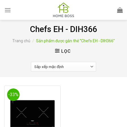
Skip
to
content
Chefs EH - DIH366
Trang chủ
/
Sản phẩm được gắn thẻ “Chefs EH - DIH366”
LỌC
-33%