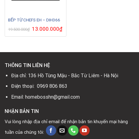
BẾP TỪ CHEFS EH – DIH366
Giá
13.000.000
₫
Giá
19.500.000
₫
gốc
hiện
là:
tại
19.500.000₫.
là:
13.000.000₫.
THÔNG TIN LIÊN HỆ
Địa chỉ: 136 Hồ Tùng Mậu - Bắc Từ Liêm - Hà Nội
Điện thoại: 0969 806 863
Email: homebosshn@gmail.com
NHẬN BẢN TIN
Vui lòng nhập địa chỉ email để nhận bản tin khuyến mại hàng
tuần của chúng tôi: