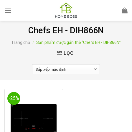
Skip
to
content
Chefs EH - DIH866N
Trang chủ
/
Sản phẩm được gắn thẻ “Chefs EH - DIH866N”
LỌC
-25%