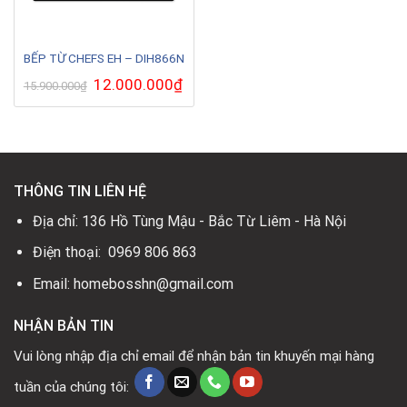
BẾP TỪ CHEFS EH – DIH866N
Giá
12.000.000
₫
Giá
15.900.000
₫
gốc
hiện
là:
tại
15.900.000₫.
là:
12.000.000₫.
THÔNG TIN LIÊN HỆ
Địa chỉ: 136 Hồ Tùng Mậu - Bắc Từ Liêm - Hà Nội
Điện thoại: 0969 806 863
Email: homebosshn@gmail.com
NHẬN BẢN TIN
Vui lòng nhập địa chỉ email để nhận bản tin khuyến mại hàng
tuần của chúng tôi: