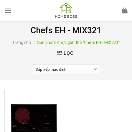
Skip
to
content
Chefs EH - MIX321
Trang chủ
/
Sản phẩm được gắn thẻ “Chefs EH - MIX321”
LỌC