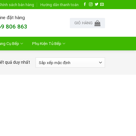
hính sách bán hàng
Hướng dẫn thanh toán
ine đặt hàng
GIỎ HÀNG
9 806 863
ụng Cụ Bếp
Phụ Kiện Tủ Bếp
kết quả duy nhất