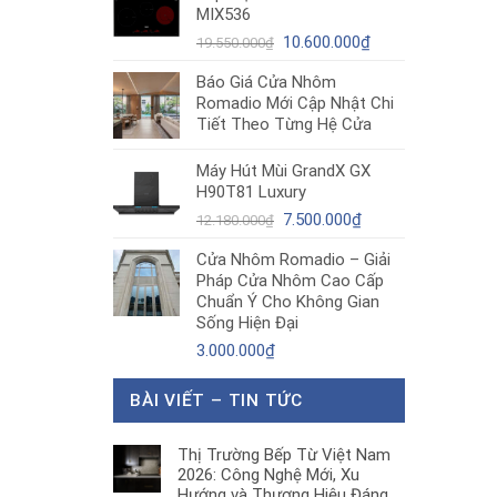
MIX536
8.680.000₫.
là:
Giá
5.200.000₫.
Giá
10.600.000
₫
19.550.000
₫
gốc
hiện
Báo Giá Cửa Nhôm
là:
tại
Romadio Mới Cập Nhật Chi
19.550.000₫.
là:
Tiết Theo Từng Hệ Cửa
10.600.000₫.
Máy Hút Mùi GrandX GX
H90T81 Luxury
Giá
Giá
7.500.000
₫
12.180.000
₫
gốc
hiện
Cửa Nhôm Romadio – Giải
là:
tại
Pháp Cửa Nhôm Cao Cấp
12.180.000₫.
là:
Chuẩn Ý Cho Không Gian
7.500.000₫.
Sống Hiện Đại
3.000.000
₫
BÀI VIẾT – TIN TỨC
Thị Trường Bếp Từ Việt Nam
2026: Công Nghệ Mới, Xu
Hướng và Thương Hiệu Đáng