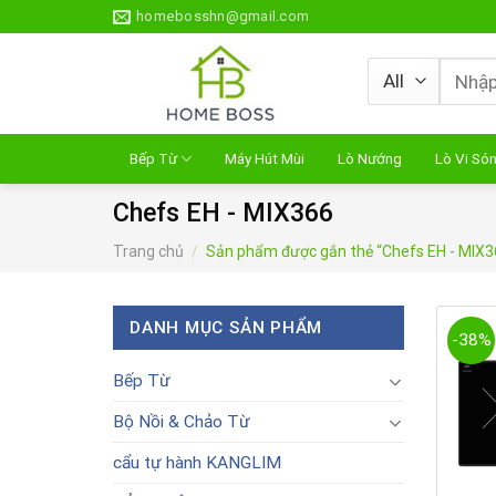
Skip
homebosshn@gmail.com
to
content
Tìm
kiếm:
Bếp Từ
Máy Hút Mùi
Lò Nướng
Lò Vi Só
Chefs EH - MIX366
Trang chủ
/
Sản phẩm được gắn thẻ “Chefs EH - MIX3
DANH MỤC SẢN PHẨM
-38%
Bếp Từ
Bộ Nồi & Chảo Từ
cẩu tự hành KANGLIM