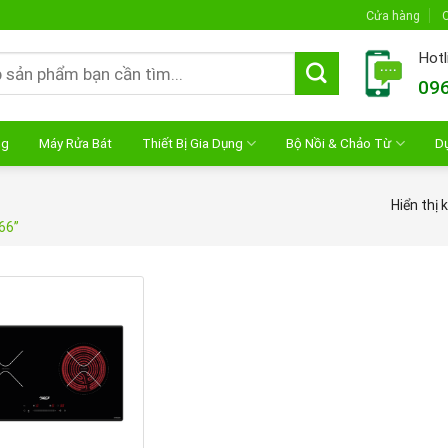
Cửa hàng
C
Hotl
096
ng
Máy Rửa Bát
Thiết Bị Gia Dụng
Bộ Nồi & Chảo Từ
D
Hiển thị 
66”