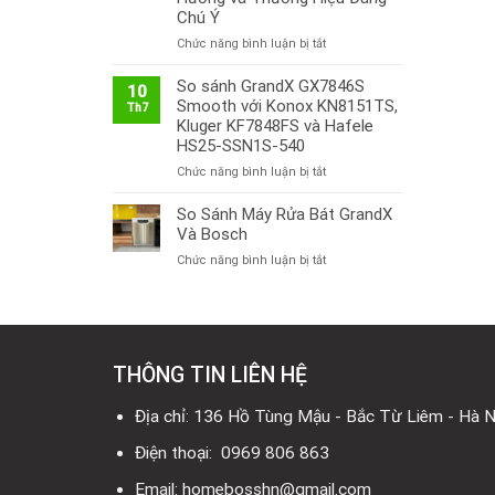
Chú Ý
ở
Chức năng bình luận bị tắt
Thị
Trường
So sánh GrandX GX7846S
10
Bếp
Smooth với Konox KN8151TS,
Th7
Từ
Kluger KF7848FS và Hafele
Việt
HS25-SSN1S-540
Nam
ở
Chức năng bình luận bị tắt
2026:
So
Công
sánh
So Sánh Máy Rửa Bát GrandX
Nghệ
GrandX
Mới,
Và Bosch
GX7846S
Xu
ở
Chức năng bình luận bị tắt
Smooth
Hướng
So
với
và
Sánh
Konox
Thương
Máy
KN8151TS,
Hiệu
Rửa
Kluger
Đáng
Bát
KF7848FS
Chú
THÔNG TIN LIÊN HỆ
GrandX
và
Ý
Và
Hafele
Bosch
Địa chỉ: 136 Hồ Tùng Mậu - Bắc Từ Liêm - Hà N
HS25-
SSN1S-
Điện thoại: 0969 806 863
540
Email: homebosshn@gmail.com