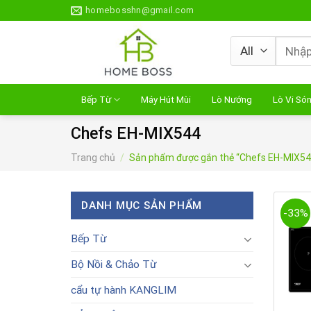
Skip
homebosshn@gmail.com
to
content
Tìm
kiếm:
Bếp Từ
Máy Hút Mùi
Lò Nướng
Lò Vi Só
Chefs EH-MIX544
Trang chủ
/
Sản phẩm được gắn thẻ “Chefs EH-MIX54
DANH MỤC SẢN PHẨM
-33%
Bếp Từ
Bộ Nồi & Chảo Từ
cẩu tự hành KANGLIM