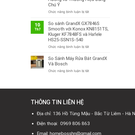
Chú Ý
ở
Chức năng bình luận bị tắt
Thị
Trường
So sánh GrandX GX7846S
10
Bếp
Smooth với Konox KN8151TS,
Th7
Từ
Kluger KF7848FS và Hafele
Việt
HS25-SSN1S-540
Nam
ở
Chức năng bình luận bị tắt
2026:
So
Công
sánh
So Sánh Máy Rửa Bát GrandX
Nghệ
GrandX
Mới,
Và Bosch
GX7846S
Xu
ở
Chức năng bình luận bị tắt
Smooth
Hướng
So
với
và
Sánh
Konox
Thương
Máy
KN8151TS,
Hiệu
Rửa
Kluger
Đáng
Bát
KF7848FS
Chú
THÔNG TIN LIÊN HỆ
GrandX
và
Ý
Và
Hafele
Bosch
Địa chỉ: 136 Hồ Tùng Mậu - Bắc Từ Liêm - Hà N
HS25-
SSN1S-
Điện thoại: 0969 806 863
540
Email: homebosshn@gmail.com