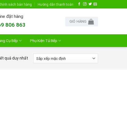
hính sách bán hàng
Hướng dẫn thanh toán
ine đặt hàng
GIỎ HÀNG
9 806 863
ụng Cụ Bếp
Phụ Kiện Tủ Bếp
kết quả duy nhất