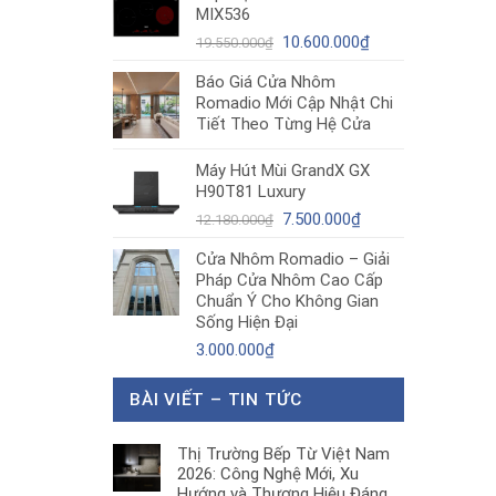
MIX536
8.680.000₫.
là:
Giá
5.200.000₫.
Giá
10.600.000
₫
19.550.000
₫
gốc
hiện
Báo Giá Cửa Nhôm
là:
tại
Romadio Mới Cập Nhật Chi
19.550.000₫.
là:
Tiết Theo Từng Hệ Cửa
10.600.000₫.
Máy Hút Mùi GrandX GX
H90T81 Luxury
Giá
Giá
7.500.000
₫
12.180.000
₫
gốc
hiện
Cửa Nhôm Romadio – Giải
là:
tại
Pháp Cửa Nhôm Cao Cấp
12.180.000₫.
là:
Chuẩn Ý Cho Không Gian
7.500.000₫.
Sống Hiện Đại
3.000.000
₫
BÀI VIẾT – TIN TỨC
Thị Trường Bếp Từ Việt Nam
2026: Công Nghệ Mới, Xu
Hướng và Thương Hiệu Đáng