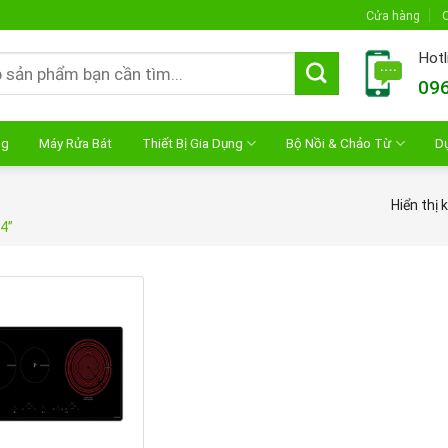
Cửa hàng
C
Hotl
096
ng
Máy Rửa Bát
Thiết Bị Gia Dụng
Bộ Nồi & Chảo Từ
D
Hiển thị 
4”