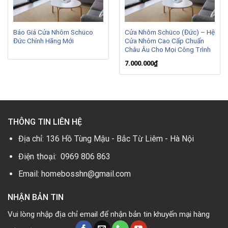
Báo Giá Cửa Nhôm Schüco
Cửa Nhôm Schüco (Đức) – Hệ
Đức Chính Hãng Mới
Cửa Nhôm Cao Cấp Chuẩn
Châu Âu Cho Mọi Công Trình
7.000.000
₫
THÔNG TIN LIÊN HỆ
Địa chỉ: 136 Hồ Tùng Mậu - Bắc Từ Liêm - Hà Nội
Điện thoại: 0969 806 863
Email: homebosshn@gmail.com
NHẬN BẢN TIN
Vui lòng nhập địa chỉ email để nhận bản tin khuyến mại hàng