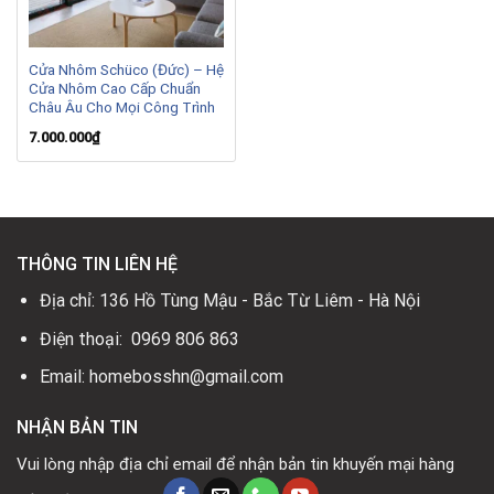
Cửa Nhôm Schüco (Đức) – Hệ
Cửa Nhôm Cao Cấp Chuẩn
Châu Âu Cho Mọi Công Trình
7.000.000
₫
THÔNG TIN LIÊN HỆ
Địa chỉ: 136 Hồ Tùng Mậu - Bắc Từ Liêm - Hà Nội
Điện thoại: 0969 806 863
Email: homebosshn@gmail.com
NHẬN BẢN TIN
Vui lòng nhập địa chỉ email để nhận bản tin khuyến mại hàng