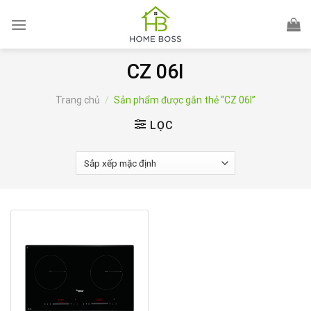
Skip
to
content
CZ 06I
Trang chủ
/
Sản phẩm được gắn thẻ “CZ 06I”
LỌC