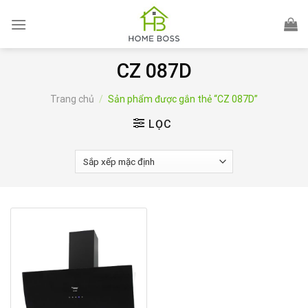
Skip
to
content
CZ 087D
Trang chủ
/
Sản phẩm được gắn thẻ “CZ 087D”
LỌC