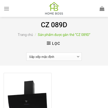
Skip
to
content
CZ 089D
Trang chủ
/
Sản phẩm được gắn thẻ “CZ 089D”
LỌC