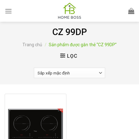
Skip
to
content
CZ 99DP
Trang chủ
/
Sản phẩm được gắn thẻ “CZ 99DP”
LỌC