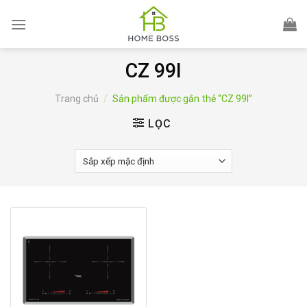
Skip
to
content
CZ 99I
Trang chủ
/
Sản phẩm được gắn thẻ “CZ 99I”
LỌC