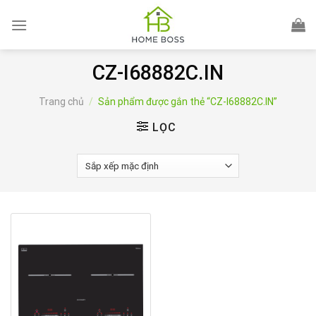
Skip
to
content
CZ-I68882C.IN
Trang chủ
/
Sản phẩm được gắn thẻ “CZ-I68882C.IN”
LỌC