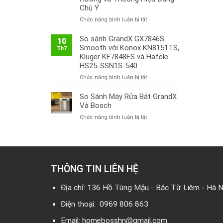
Chú Ý
ở
Chức năng bình luận bị tắt
Thị
Trường
So sánh GrandX GX7846S
10
Bếp
Smooth với Konox KN8151TS,
Th7
Từ
Kluger KF7848FS và Hafele
Việt
HS25-SSN1S-540
Nam
ở
Chức năng bình luận bị tắt
2026:
So
Công
sánh
So Sánh Máy Rửa Bát GrandX
Nghệ
GrandX
Mới,
Và Bosch
GX7846S
Xu
ở
Chức năng bình luận bị tắt
Smooth
Hướng
So
với
và
Sánh
Konox
Thương
Máy
KN8151TS,
Hiệu
Rửa
Kluger
Đáng
Bát
KF7848FS
Chú
THÔNG TIN LIÊN HỆ
GrandX
và
Ý
Và
Hafele
Bosch
Địa chỉ: 136 Hồ Tùng Mậu - Bắc Từ Liêm - Hà N
HS25-
SSN1S-
Điện thoại: 0969 806 863
540
Email: homebosshn@gmail.com