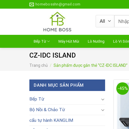
Skip
homebosshn@gmail.com
to
content
Tìm
kiếm:
Bếp Từ
Máy Hút Mùi
Lò Nướng
Lò Vi Só
CZ-IDC ISLAND
Trang chủ
/
Sản phẩm được gắn thẻ “CZ-IDC ISLAND”
DANH MỤC SẢN PHẨM
-45%
Bếp Từ
Bộ Nồi & Chảo Từ
cẩu tự hành KANGLIM