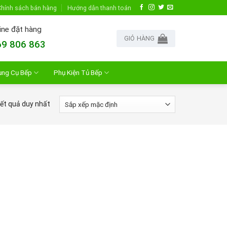
hính sách bán hàng
Hướng dẫn thanh toán
ine đặt hàng
GIỎ HÀNG
9 806 863
ụng Cụ Bếp
Phụ Kiện Tủ Bếp
kết quả duy nhất