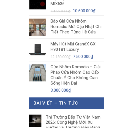
MIX536
8.680.000₫.
là:
Giá
5.200.000₫.
Giá
10.600.000
₫
19.550.000
₫
gốc
hiện
Báo Giá Cửa Nhôm
là:
tại
Romadio Mới Cập Nhật Chi
19.550.000₫.
là:
Tiết Theo Từng Hệ Cửa
10.600.000₫.
Máy Hút Mùi GrandX GX
H90T81 Luxury
Giá
Giá
7.500.000
₫
12.180.000
₫
gốc
hiện
Cửa Nhôm Romadio – Giải
là:
tại
Pháp Cửa Nhôm Cao Cấp
12.180.000₫.
là:
Chuẩn Ý Cho Không Gian
7.500.000₫.
Sống Hiện Đại
3.000.000
₫
BÀI VIẾT – TIN TỨC
Thị Trường Bếp Từ Việt Nam
2026: Công Nghệ Mới, Xu
Hướng và Thương Hiệu Đáng