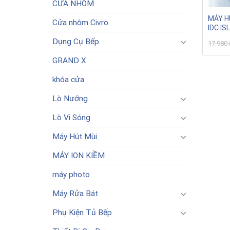
CỬA NHÔM
MÁY H
Cửa nhôm Civro
IDC IS
Dụng Cụ Bếp
17.980
GRAND X
khóa cửa
Lò Nướng
Lò Vi Sóng
Máy Hút Mùi
MÁY ION KIỀM
máy photo
Máy Rửa Bát
Phụ Kiện Tủ Bếp