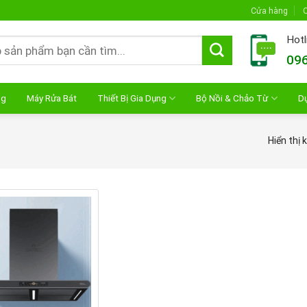
Cửa hàng
C
Hotl
096
ng
Máy Rửa Bát
Thiết Bị Gia Dụng
Bộ Nồi & Chảo Từ
D
Hiển thị 