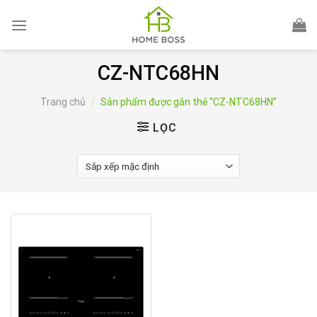
Skip
to
content
CZ-NTC68HN
Trang chủ
/
Sản phẩm được gắn thẻ “CZ-NTC68HN”
LỌC