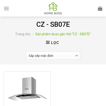
Skip
to
content
CZ - SB07E
Trang chủ
/
Sản phẩm được gắn thẻ “CZ - SB07E”
LỌC