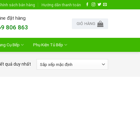
hính sách bán hàng
Hướng dẫn thanh toán
ine đặt hàng
GIỎ HÀNG
9 806 863
ụng Cụ Bếp
Phụ Kiện Tủ Bếp
kết quả duy nhất