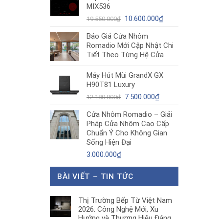
MIX536
8.680.000₫.
là:
Giá
5.200.000₫.
Giá
10.600.000
₫
19.550.000
₫
gốc
hiện
Báo Giá Cửa Nhôm
là:
tại
Romadio Mới Cập Nhật Chi
19.550.000₫.
là:
Tiết Theo Từng Hệ Cửa
10.600.000₫.
Máy Hút Mùi GrandX GX
H90T81 Luxury
Giá
Giá
7.500.000
₫
12.180.000
₫
gốc
hiện
Cửa Nhôm Romadio – Giải
là:
tại
Pháp Cửa Nhôm Cao Cấp
12.180.000₫.
là:
Chuẩn Ý Cho Không Gian
7.500.000₫.
Sống Hiện Đại
3.000.000
₫
BÀI VIẾT – TIN TỨC
Thị Trường Bếp Từ Việt Nam
2026: Công Nghệ Mới, Xu
Hướng và Thương Hiệu Đáng