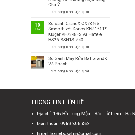
Chú Ý
ở
Chức năng bình luận bị tắt
Thị
Trường
So sánh GrandX GX7846S
10
Bếp
Smooth với Konox KN8151TS,
Th7
Từ
Kluger KF7848FS và Hafele
Việt
HS25-SSN1S-540
Nam
ở
Chức năng bình luận bị tắt
2026:
So
Công
sánh
So Sánh Máy Rửa Bát GrandX
Nghệ
GrandX
Mới,
Và Bosch
GX7846S
Xu
ở
Chức năng bình luận bị tắt
Smooth
Hướng
So
với
và
Sánh
Konox
Thương
Máy
KN8151TS,
Hiệu
Rửa
Kluger
Đáng
Bát
KF7848FS
Chú
THÔNG TIN LIÊN HỆ
GrandX
và
Ý
Và
Hafele
Bosch
Địa chỉ: 136 Hồ Tùng Mậu - Bắc Từ Liêm - Hà N
HS25-
SSN1S-
Điện thoại: 0969 806 863
540
Email: homebosshn@gmail.com