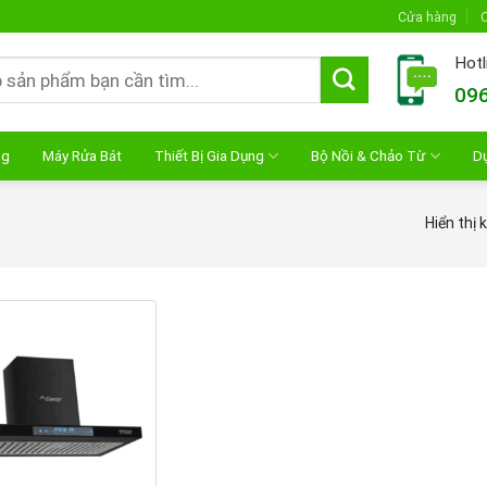
Cửa hàng
C
Hotl
096
ng
Máy Rửa Bát
Thiết Bị Gia Dụng
Bộ Nồi & Chảo Từ
D
Hiển thị 