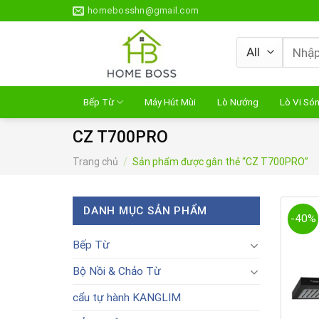
Skip
homebosshn@gmail.com
to
content
Tìm
kiếm:
Bếp Từ
Máy Hút Mùi
Lò Nướng
Lò Vi Só
CZ T700PRO
Trang chủ
/
Sản phẩm được gắn thẻ “CZ T700PRO”
DANH MỤC SẢN PHẨM
-40%
Bếp Từ
Bộ Nồi & Chảo Từ
cẩu tự hành KANGLIM