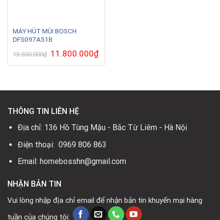
MÁY HÚT MÙI BOSCH
DFS097A51B
Giá
11.800.000
₫
Giá
13.500.000
₫
gốc
hiện
là:
tại
13.500.000₫.
là:
11.800.000₫.
THÔNG TIN LIÊN HỆ
Địa chỉ: 136 Hồ Tùng Mậu - Bắc Từ Liêm - Hà Nội
Điện thoại: 0969 806 863
Email: homebosshn@gmail.com
NHẬN BẢN TIN
Vui lòng nhập địa chỉ email để nhận bản tin khuyến mại hàng
tuần của chúng tôi: