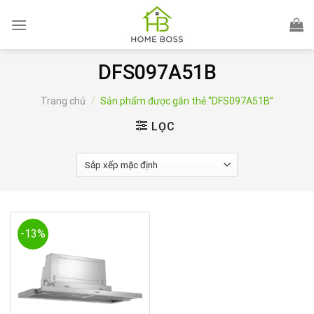
Skip
to
content
DFS097A51B
Trang chủ
/
Sản phẩm được gắn thẻ “DFS097A51B”
LỌC
-13%