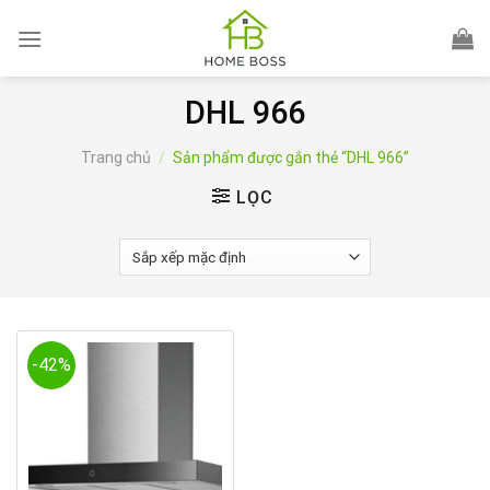
Skip
to
content
DHL 966
Trang chủ
/
Sản phẩm được gắn thẻ “DHL 966”
LỌC
-42%