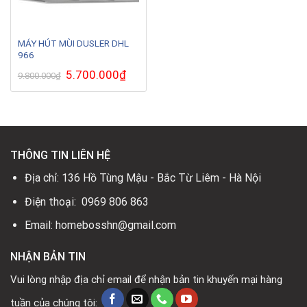
MÁY HÚT MÙI DUSLER DHL
966
Giá
5.700.000
₫
Giá
9.800.000
₫
gốc
hiện
là:
tại
9.800.000₫.
là:
5.700.000₫.
THÔNG TIN LIÊN HỆ
Địa chỉ: 136 Hồ Tùng Mậu - Bắc Từ Liêm - Hà Nội
Điện thoại: 0969 806 863
Email: homebosshn@gmail.com
NHẬN BẢN TIN
Vui lòng nhập địa chỉ email để nhận bản tin khuyến mại hàng
tuần của chúng tôi: