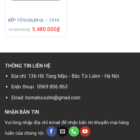
BẾP TỪ DUSLER DL – 7210
Giá
5.480.000
₫
Giá
12.500.000
₫
gốc
hiện
là:
tại
12.500.000₫.
là:
5.480.000₫.
THÔNG TIN LIÊN HỆ
Địa chỉ: 136 Hồ Tùng Mậu - Bắc Từ Liêm - Hà Nội
Điện thoại: 0969 806 863
Email: homebosshn@gmail.com
NHẬN BẢN TIN
Vui lòng nhập địa chỉ email để nhận bản tin khuyến mại hàng
tuần của chúng tôi: