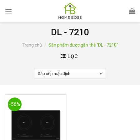
Skip
to
content
DL - 7210
Trang chủ
/
Sản phẩm được gắn thẻ “DL - 7210”
LỌC
-56%