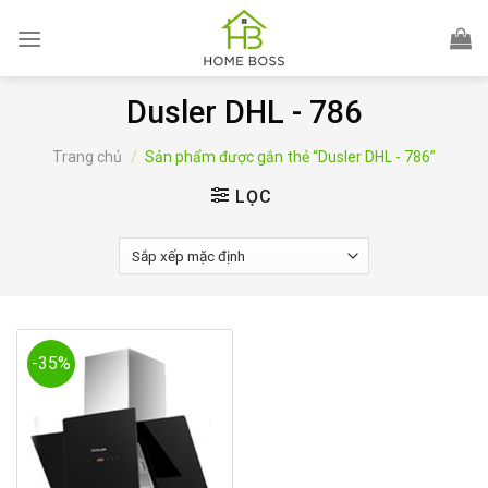
Skip
to
content
Dusler DHL - 786
Trang chủ
/
Sản phẩm được gắn thẻ “Dusler DHL - 786”
LỌC
-35%