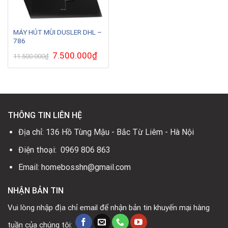
MÁY HÚT MÙI DUSLER DHL –
786
Giá
7.500.000
₫
Giá
11.500.000
₫
gốc
hiện
là:
tại
11.500.000₫.
là:
7.500.000₫.
THÔNG TIN LIÊN HỆ
Địa chỉ: 136 Hồ Tùng Mậu - Bắc Từ Liêm - Hà Nội
Điện thoại: 0969 806 863
Email: homebosshn@gmail.com
NHẬN BẢN TIN
Vui lòng nhập địa chỉ email để nhận bản tin khuyến mại hàng
tuần của chúng tôi: