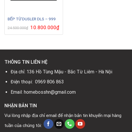
BẾP TỪ DUSLER DLS – 999
Giá
10.800.000
₫
Giá
24.500.000
₫
gốc
hiện
là:
tại
24.500.000₫.
là:
10.800.000₫.
THÔNG TIN LIÊN HỆ
Địa chỉ: 136 Hồ Tùng Mậu - Bắc Từ Liêm - Hà Nội
Điện thoại: 0969 806 863
Email: homebosshn@gmail.com
NHẬN BẢN TIN
Vui lòng nhập địa chỉ email để nhận bản tin khuyến mại hàng
tuần của chúng tôi: