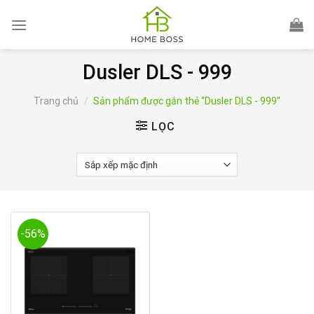
Skip
to
content
Dusler DLS - 999
Trang chủ
/
Sản phẩm được gắn thẻ “Dusler DLS - 999”
LỌC
-56%