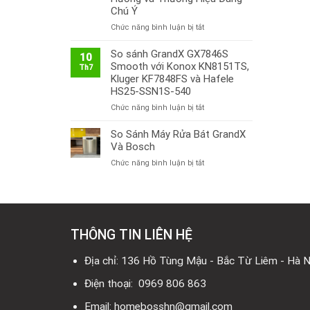
Chú Ý
ở
Chức năng bình luận bị tắt
Thị
Trường
So sánh GrandX GX7846S
10
Bếp
Smooth với Konox KN8151TS,
Th7
Từ
Kluger KF7848FS và Hafele
Việt
HS25-SSN1S-540
Nam
ở
Chức năng bình luận bị tắt
2026:
So
Công
sánh
So Sánh Máy Rửa Bát GrandX
Nghệ
GrandX
Mới,
Và Bosch
GX7846S
Xu
ở
Chức năng bình luận bị tắt
Smooth
Hướng
So
với
và
Sánh
Konox
Thương
Máy
KN8151TS,
Hiệu
Rửa
Kluger
Đáng
Bát
KF7848FS
Chú
THÔNG TIN LIÊN HỆ
GrandX
và
Ý
Và
Hafele
Bosch
Địa chỉ: 136 Hồ Tùng Mậu - Bắc Từ Liêm - Hà N
HS25-
SSN1S-
Điện thoại: 0969 806 863
540
Email: homebosshn@gmail.com