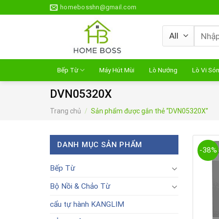
Skip
homebosshn@gmail.com
to
content
Tìm
kiếm:
Bếp Từ
Máy Hút Mùi
Lò Nướng
Lò Vi Só
DVN05320X
Trang chủ
/
Sản phẩm được gắn thẻ “DVN05320X”
DANH MỤC SẢN PHẨM
-38%
Bếp Từ
Bộ Nồi & Chảo Từ
cẩu tự hành KANGLIM