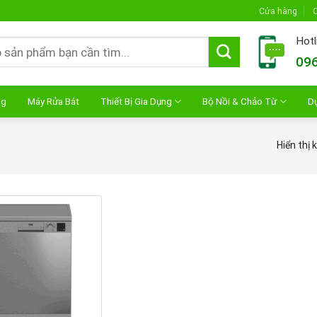
Cửa hàng
C
Hotl
096
ng
Máy Rửa Bát
Thiết Bị Gia Dụng
Bộ Nồi & Chảo Từ
D
Hiển thị 