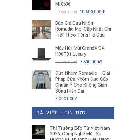
MIX536
8.680.000₫.
là:
Giá
5.200.000₫.
Giá
10.600.000
₫
19.550.000
₫
gốc
hiện
Báo Giá Cửa Nhôm
là:
tại
Romadio Mới Cập Nhật Chi
19.550.000₫.
là:
Tiết Theo Từng Hệ Cửa
10.600.000₫.
Máy Hút Mùi GrandX GX
H90T81 Luxury
Giá
Giá
7.500.000
₫
12.180.000
₫
gốc
hiện
Cửa Nhôm Romadio – Giải
là:
tại
Pháp Cửa Nhôm Cao Cấp
12.180.000₫.
là:
Chuẩn Ý Cho Không Gian
7.500.000₫.
Sống Hiện Đại
3.000.000
₫
BÀI VIẾT – TIN TỨC
Thị Trường Bếp Từ Việt Nam
2026: Công Nghệ Mới, Xu
Hướng và Thương Hiệu Đáng