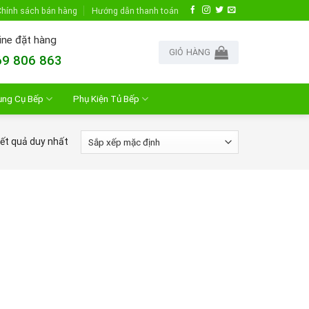
hính sách bán hàng
Hướng dẫn thanh toán
ine đặt hàng
GIỎ HÀNG
9 806 863
ụng Cụ Bếp
Phụ Kiện Tủ Bếp
kết quả duy nhất