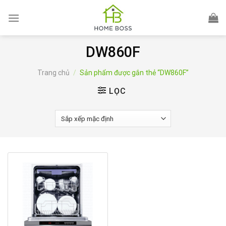
Skip
to
content
DW860F
Trang chủ
/
Sản phẩm được gắn thẻ “DW860F”
LỌC