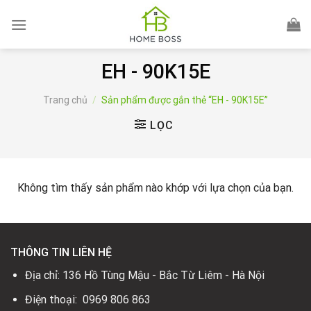
Skip
to
content
EH - 90K15E
Trang chủ
/
Sản phẩm được gắn thẻ “EH - 90K15E”
LỌC
Không tìm thấy sản phẩm nào khớp với lựa chọn của bạn.
THÔNG TIN LIÊN HỆ
Địa chỉ: 136 Hồ Tùng Mậu - Bắc Từ Liêm - Hà Nội
Điện thoại: 0969 806 863