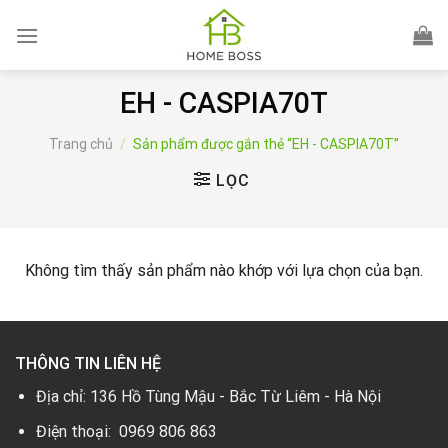
Skip
to
content
EH - CASPIA70T
Trang chủ
/
Sản phẩm được gắn thẻ “EH - CASPIA70T”
LỌC
Không tìm thấy sản phẩm nào khớp với lựa chọn của bạn.
THÔNG TIN LIÊN HỆ
Địa chỉ: 136 Hồ Tùng Mậu - Bắc Từ Liêm - Hà Nội
Điện thoại: 0969 806 863