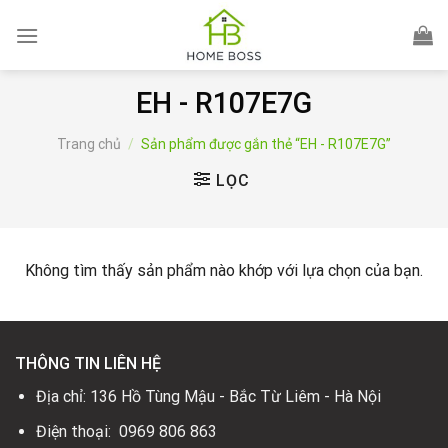
Skip
to
content
EH - R107E7G
Trang chủ
/
Sản phẩm được gắn thẻ “EH - R107E7G”
LỌC
Không tìm thấy sản phẩm nào khớp với lựa chọn của bạn.
THÔNG TIN LIÊN HỆ
Địa chỉ: 136 Hồ Tùng Mậu - Bắc Từ Liêm - Hà Nội
Điện thoại: 0969 806 863