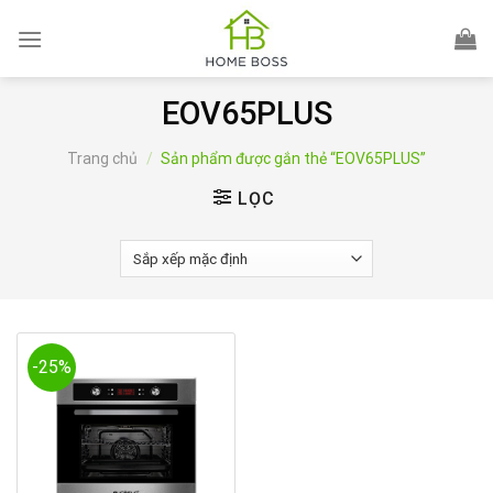
Skip
to
content
EOV65PLUS
Trang chủ
/
Sản phẩm được gắn thẻ “EOV65PLUS”
LỌC
-25%