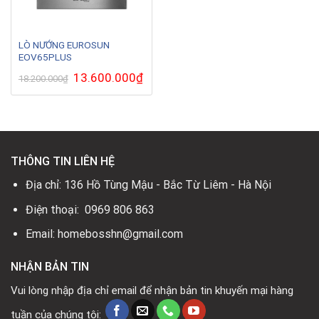
LÒ NƯỚNG EUROSUN
EOV65PLUS
Giá
13.600.000
₫
Giá
18.200.000
₫
gốc
hiện
là:
tại
18.200.000₫.
là:
13.600.000₫.
THÔNG TIN LIÊN HỆ
Địa chỉ: 136 Hồ Tùng Mậu - Bắc Từ Liêm - Hà Nội
Điện thoại: 0969 806 863
Email: homebosshn@gmail.com
NHẬN BẢN TIN
Vui lòng nhập địa chỉ email để nhận bản tin khuyến mại hàng
tuần của chúng tôi: