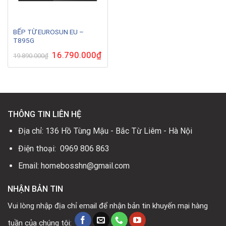
BẾP TỪ EUROSUN EU –
T895G
Giá
16.790.000
₫
Giá
19.890.000
₫
gốc
hiện
là:
tại
19.890.000₫.
là:
16.790.000₫.
THÔNG TIN LIÊN HỆ
Địa chỉ: 136 Hồ Tùng Mậu - Bắc Từ Liêm - Hà Nội
Điện thoại: 0969 806 863
Email: homebosshn@gmail.com
NHẬN BẢN TIN
Vui lòng nhập địa chỉ email để nhận bản tin khuyến mại hàng
tuần của chúng tôi: