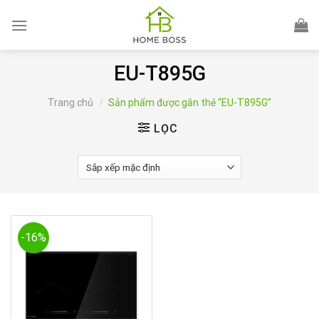
Skip
to
content
EU-T895G
Trang chủ
/
Sản phẩm được gắn thẻ “EU-T895G”
LỌC
-16%