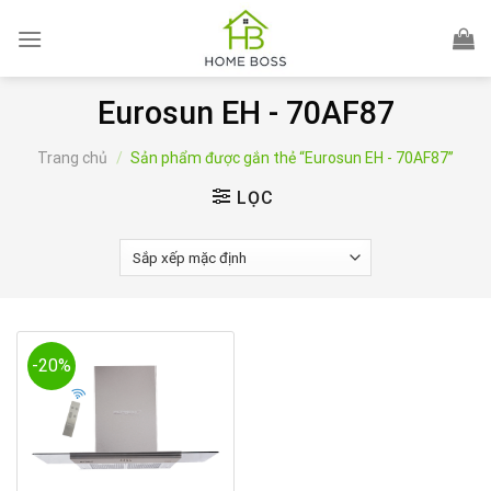
Skip
to
content
Eurosun EH - 70AF87
Trang chủ
/
Sản phẩm được gắn thẻ “Eurosun EH - 70AF87”
LỌC
-20%