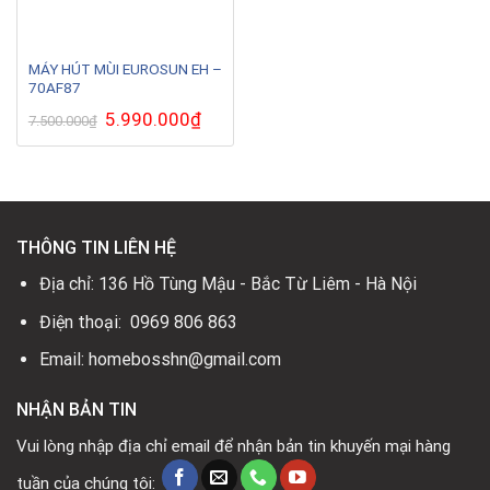
MÁY HÚT MÙI EUROSUN EH –
70AF87
Giá
5.990.000
₫
Giá
7.500.000
₫
gốc
hiện
là:
tại
7.500.000₫.
là:
5.990.000₫.
THÔNG TIN LIÊN HỆ
Địa chỉ: 136 Hồ Tùng Mậu - Bắc Từ Liêm - Hà Nội
Điện thoại: 0969 806 863
Email: homebosshn@gmail.com
NHẬN BẢN TIN
Vui lòng nhập địa chỉ email để nhận bản tin khuyến mại hàng
tuần của chúng tôi: